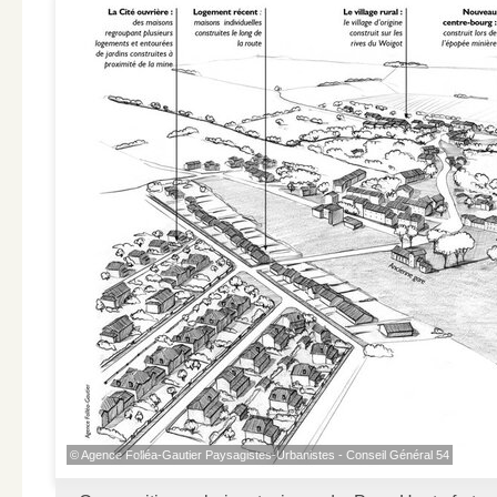
© Agence Folléa-Gautier Paysagistes-Urbanistes - Conseil Général 54