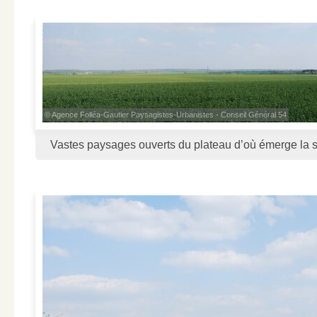
© Agence Folléa-Gautier Paysagistes-Urbanistes - Conseil Général 54
Vastes paysages ouverts du plateau d’où émerge la s