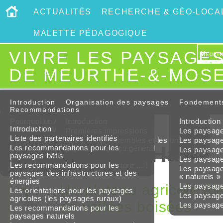
ACTUALITÉS
RECHERCHE & GÉO-LOCAL
MALETTE PÉDAGOGIQUE
VIVRE LES PAYSAGE
DE MEURTHE-&-MOS
Introduction
Organisation des paysages
Fondement
Recommandations
Pourquoi un Atlas des paysages de
Introduction
Introduction
Introduction
Meurthe-et-Moselle ?
Premières impressions
Les paysages
Liste des partenaires identifiés
Comment a été élaboré l’Atlas ?
Les grands ensembles et les unités de
Les paysages
2 - Le Pays-Haut
Les recommandations pour les
Quels sont les intérêts et les limites de
paysage : aperçu général
Les paysage
paysages bâtis
l’Atlas ?
Les paysages
Les recommandations pour les
Conclusion ... en forme d’ouverture ... !
Les paysages
paysages des infrastructures et des
« naturels »
énergies
Un plateau agricole éle
Les paysages
Les orientations pour les paysages
Les paysage
agricoles (les paysages ruraux)
de vallées boisées
Les paysages
Les recommandations pour les
paysages naturels