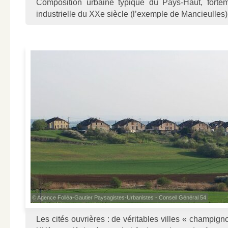
Composition urbaine typique du Pays-Haut, forte
industrielle du XXe siècle (l’exemple de Mancieulles)
© Agence Folléa-Gautier Paysagistes-Urbanistes - Conseil Général 54
Les cités ouvrières : de véritables villes « champign