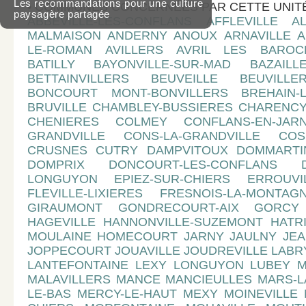
Les recommandations pour une culture
• COMMUNES CONCERNÉES PAR CETTE UNIT
paysagère partagée
ABBEVILLE-LES-CONFLANS AFFLEVILLE AL
MALMAISON ANDERNY ANOUX ARNAVILLE 
LE-ROMAN AVILLERS AVRIL LES BAROC
BATILLY BAYONVILLE-SUR-MAD BAZAIL
BETTAINVILLERS BEUVEILLE BEUVILL
BONCOURT MONT-BONVILLERS BREHAIN-L
BRUVILLE CHAMBLEY-BUSSIERES CHARENCY
CHENIERES COLMEY CONFLANS-EN-JARN
GRANDVILLE CONS-LA-GRANDVILLE COSN
CRUSNES CUTRY DAMPVITOUX DOMMARTIN
DOMPRIX DONCOURT-LES-CONFLANS D
LONGUYON EPIEZ-SUR-CHIERS ERROUVIL
FLEVILLE-LIXIERES FRESNOIS-LA-MONTAG
GIRAUMONT GONDRECOURT-AIX GORCY 
HAGEVILLE HANNONVILLE-SUZEMONT HATR
MOULAINE HOMECOURT JARNY JAULNY JEA
JOPPECOURT JOUAVILLE JOUDREVILLE LABR
LANTEFONTAINE LEXY LONGUYON LUBEY MA
MALAVILLERS MANCE MANCIEULLES MARS-L
LE-BAS MERCY-LE-HAUT MEXY MOINEVILLE 