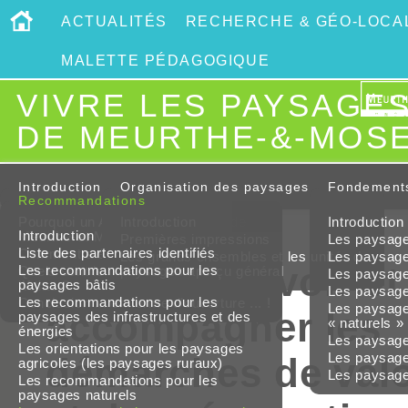
ACTUALITÉS
RECHERCHE & GÉO-LOCAL
MALETTE PÉDAGOGIQUE
VIVRE LES PAYSAGE
DE MEURTHE-&-MOS
Introduction
Organisation des paysages
Fondement
Recommandations
Pourquoi un Atlas des paysages de
Introduction
Introduction
Introduction
Meurthe-et-Moselle ?
Premières impressions
Les paysages
Liste des partenaires identifiés
Comment a été élaboré l’Atlas ?
Les grands ensembles et les unités de
Les paysages
5-3-Promouvoir et
Les recommandations pour les
Quels sont les intérêts et les limites de
paysage : aperçu général
Les paysage
paysages bâtis
l’Atlas ?
Les paysages
Les recommandations pour les
Conclusion ... en forme d’ouverture ... !
Les paysages
accompagner les
paysages des infrastructures et des
« naturels »
énergies
Les paysages
Les orientations pour les paysages
Les paysage
démarches de valo
agricoles (les paysages ruraux)
Les paysages
Les recommandations pour les
paysages naturels