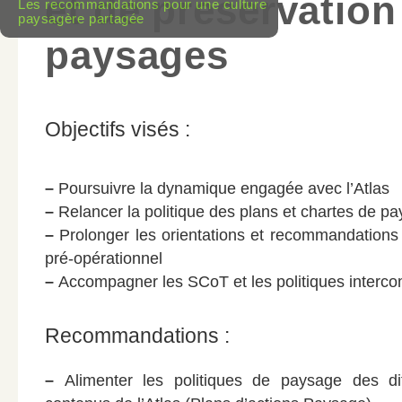
et de préservation
Les recommandations pour une culture
paysagère partagée
paysages
Objectifs visés :
–
Poursuivre la dynamique engagée avec l’Atlas
–
Relancer la politique des plans et chartes de p
–
Prolonger les orientations et recommandations 
pré-opérationnel
–
Accompagner les SCoT et les politiques inter
Recommandations :
–
Alimenter les politiques de paysage des dif