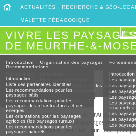
ACTUALITÉS
RECHERCHE & GÉO-LOCAL
MALETTE PÉDAGOGIQUE
VIVRE LES PAYSAGE
DE MEURTHE-&-MOS
Introduction
Organisation des paysages
Fondement
Recommandations
Pourquoi un Atlas des paysages de
Introduction
Introduction
Introduction
Meurthe-et-Moselle ?
Premières impressions
Les paysages
Liste des partenaires identifiés
Comment a été élaboré l’Atlas ?
Les grands ensembles et les unités de
Les paysages
Introduction
Les recommandations pour les
Quels sont les intérêts et les limites de
paysage : aperçu général
Les paysage
paysages bâtis
l’Atlas ?
Les paysages
Les recommandations pour les
Conclusion ... en forme d’ouverture ... !
Les paysages
paysages des infrastructures et des
« naturels »
énergies
Les paysages
Cette quatrième partie de l’Atlas propose 
Les orientations pour les paysages
Les paysage
agricoles (les paysages ruraux)
critique[/bleu violet] sur les paysages de la Meurt
Les paysages
Les recommandations pour les
Un point d’arrêt est fait sur les principal
paysages naturels