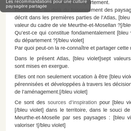
Les recommandations pour une culture
paysagères
[/bleu violet] du département.
paysagère partagée
Finalement, au-delà du foisonnement des paysage
décrit dans les premières parties de l’Atlas, [bleu v
valeur du cadre de vie Meurthe-et-Mosellan ?[/bleu
Qu’est-ce qui constitue fondamentalement [bleu vi
du département ?[/bleu violet]
Par quoi peut-on la re-connaître et partager cett
Dans le présent Atlas, [bleu violet]sept valeurs
sont mises en exergue.
Elles ont non seulement vocation à être [bleu vio
pérennisées et développées à travers les décision
de l’aménagement.[/bleu violet]
Ce sont des
sources d’inspiration
pour [bleu vio
[/bleu violet] dans le territoire, dans le souci de
Meurthe-et-Moselle par ses paysages : [bleu v
valoriser ![/bleu violet]