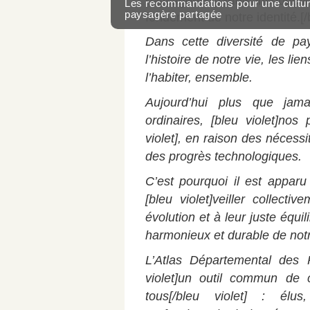
paysagères parfois insoupçonn
Les recommandations pour une cultu
paysagère partagée
fondement de notre identité.[/b
Dans cette diversité de p
l’histoire de notre vie, les lie
l’habiter, ensemble.
Aujourd’hui plus que jama
ordinaires, [bleu violet]nos
violet], en raison des néces
des progrès technologiques.
C’est pourquoi il est appar
[bleu violet]veiller collecti
évolution et à leur juste équ
harmonieux et durable de notr
L’Atlas Départemental de
violet]un outil commun de 
tous[/bleu violet] : élus,