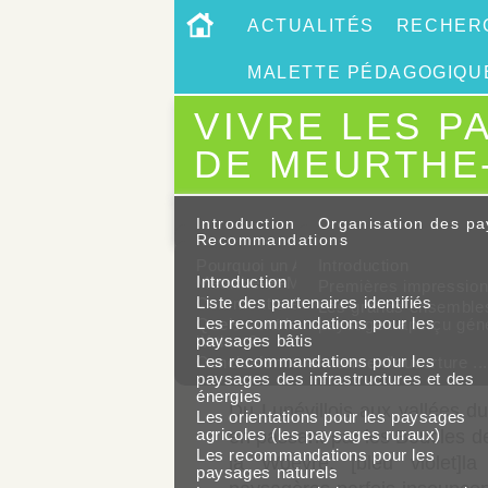
ACTUALITÉS
RECHERC
MALETTE PÉDAGOGIQU
VIVRE LES P
DE MEURTHE
Introduction
Organisation des p
Recommandations
Pourquoi un Atlas des paysages de
Introduction
Introduction
Meurthe-et-Moselle ?
Premières impressio
Liste des partenaires identifiés
Comment a été élaboré l’Atlas ?
Les grands ensembles 
Editorial
Les recommandations pour les
Quels sont les intérêts et les limites 
paysage : aperçu gén
paysages bâtis
l’Atlas ?
Les recommandations pour les
Conclusion ... en forme d’ouverture ...
paysages des infrastructures et des
énergies
Du Lunévillois aux vallées 
Les orientations pour les paysages
agricoles (les paysages ruraux)
en passant par les Boucles de
Les recommandations pour les
la Woëvre, [bleu violet]la
paysages naturels