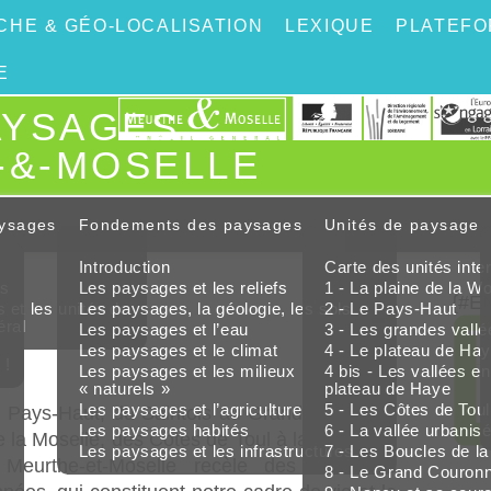
HE & GÉO-LOCALISATION
LEXIQUE
PLATEFO
E
AYSAGES
-&-MOSELLE
aysages
Fondements des paysages
Unités de paysage
Introduction
Carte des unités inte
ns
Les paysages et les reliefs
1 - La plaine de la W
{#EN
et les unités de
Les paysages, la géologie, les sols
2 - Le Pays-Haut
de
éral
Les paysages et l’eau
3 - Les grandes vall
Les paysages et le climat
4 - Le plateau de Ha
 !
Les paysages et les milieux
4 bis - Les vallées e
« naturels »
plateau de Haye
Les paysages et l’agriculture
5 - Les Côtes de Toul
du Pays-Haut, du Saintois au Grand Couronné
Les paysages habités
6 - La vallée urbanis
 la Moselle, des Côtes de Toul à la Plaine de
Les paysages et les infrastructures
7 - Les Boucles de la
 Meurthe-et-Moselle recèle des richesses
8 - Le Grand Couron