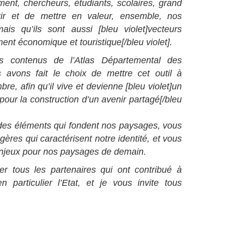
ent, chercheurs, étudiants, scolaires, grand
ir et de mettre en valeur, ensemble, nos
ais qu’ils sont aussi [bleu violet]vecteurs
ment économique et touristique[/bleu violet].
es contenus de l’Atlas Départemental des
 avons fait le choix de mettre cet outil à
re, afin qu’il vive et devienne [bleu violet]un
pour la construction d’un avenir partagé[/bleu
des éléments qui fondent nos paysages, vous
ères qui caractérisent notre identité, et vous
njeux pour nos paysages de demain.
er tous les partenaires qui ont contribué à
en particulier l’Etat, et je vous invite tous